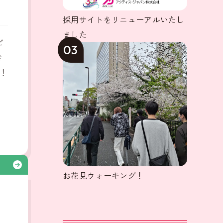
採用サイトをリニューアルいたし
ました
ビ
03
き
！
る
お花見ウォーキング！