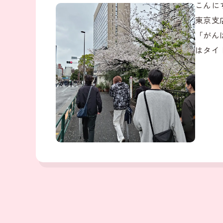
こんに
東京支
「がん
はタイ