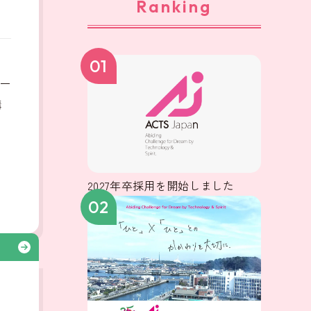
Ranking
、
01
ー
構
2027年卒採用を開始しました
02
る