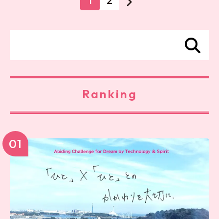
1
2
Ranking
01