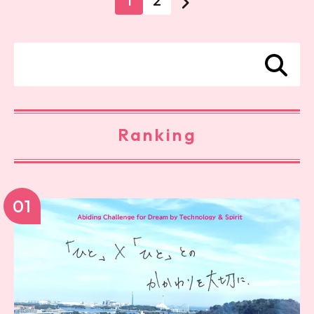
1
2
Ranking
01