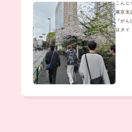
こんに
東京支
「がん
はタイ