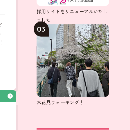
採用サイトをリニューアルいたし
ました
ビ
03
き
！
る
お花見ウォーキング！