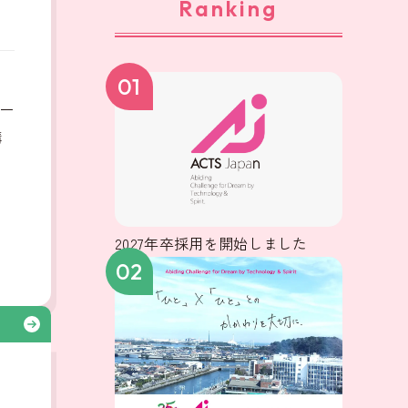
Ranking
、
01
ー
構
2027年卒採用を開始しました
02
る