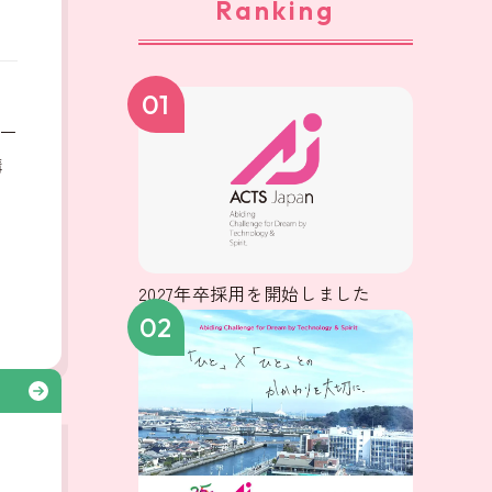
Ranking
、
01
ー
構
2027年卒採用を開始しました
02
る