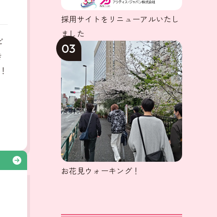
採用サイトをリニューアルいたし
ました
ビ
03
き
！
る
お花見ウォーキング！