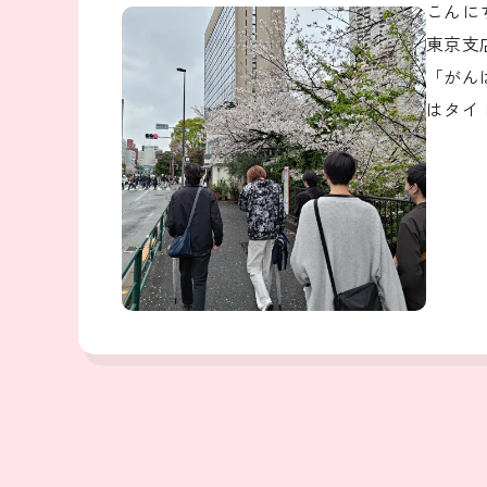
こんに
東京支
「がん
はタイ