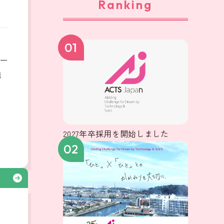
Ranking
、
01
ー
構
2027年卒採用を開始しました
02
る