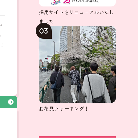
採用サイトをリニューアルいたし
ました
ビ
03
き
！
る
お花見ウォーキング！