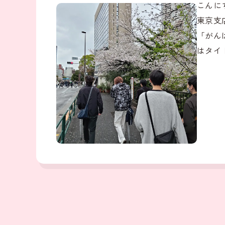
こんに
東京支
「がん
はタイ