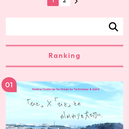
1
2
Ranking
01