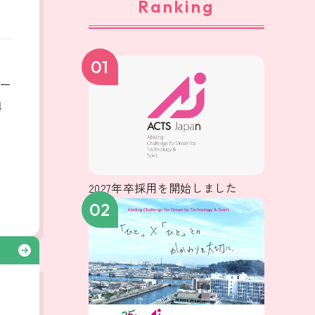
Ranking
、
01
ー
構
2027年卒採用を開始しました
02
る