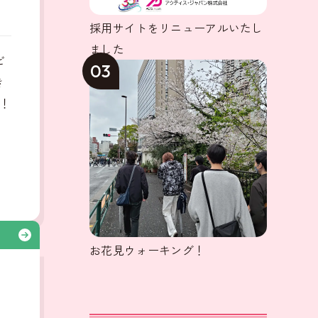
採用サイトをリニューアルいたし
ました
ビ
03
き
！
る
お花見ウォーキング！