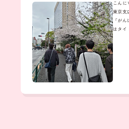
こんに
東京支
「がん
はタイ