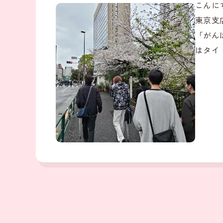
こんに
東京支
「がん
はタイ