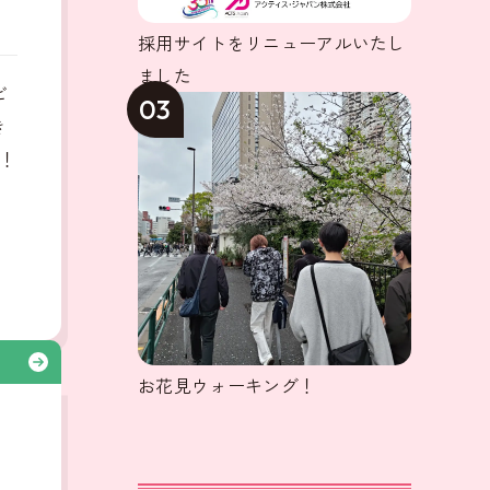
採用サイトをリニューアルいたし
ました
ビ
03
き
！
る
お花見ウォーキング！