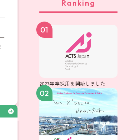
Ranking
、
01
ー
構
2027年卒採用を開始しました
02
る