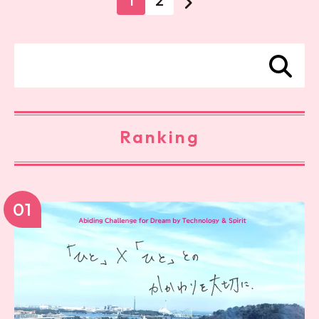
1
2
Ranking
01