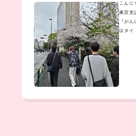
こんに
東京支
「がん
はタイ