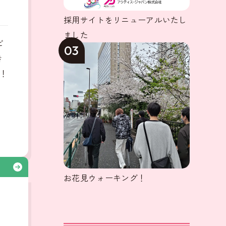
採用サイトをリニューアルいたし
ました
ビ
03
き
！
る
お花見ウォーキング！