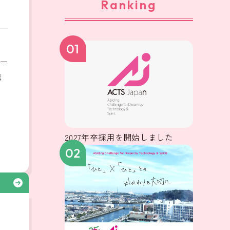
Ranking
、
01
ー
構
2027年卒採用を開始しました
02
る