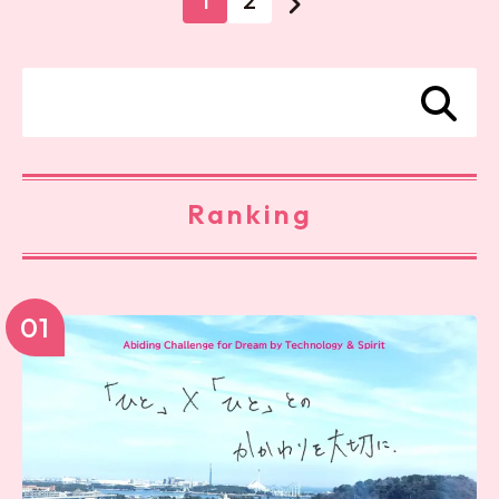
1
2
Ranking
01