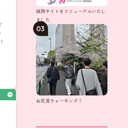
採用サイトをリニューアルいたし
ました
ビ
03
き
！
る
お花見ウォーキング！