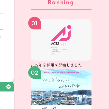
Ranking
、
01
ー
構
2027年卒採用を開始しました
02
る