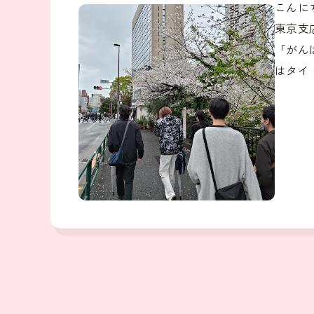
こんに
東京支
「がん
はタイ