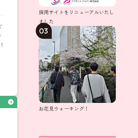
採用サイトをリニューアルいたし
ました
ビ
03
き
！
る
お花見ウォーキング！