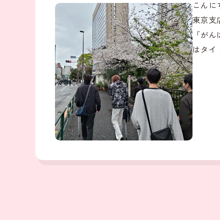
こんに
東京支
「がん
はタイ