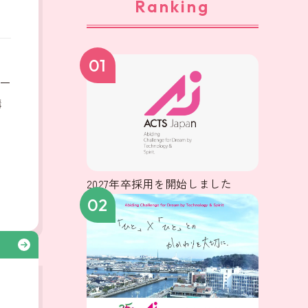
Ranking
、
01
ー
構
2027年卒採用を開始しました
02
る