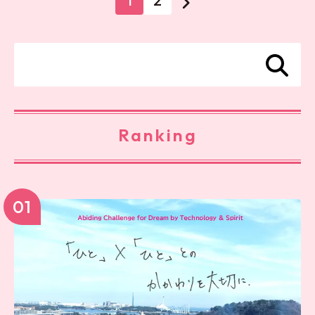
1
2
Ranking
01