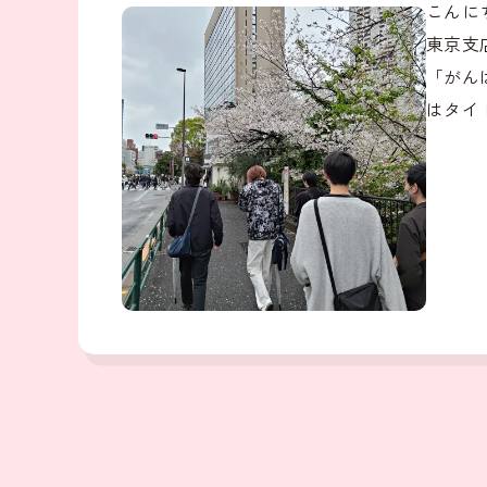
こんに
東京支
「がん
はタイ