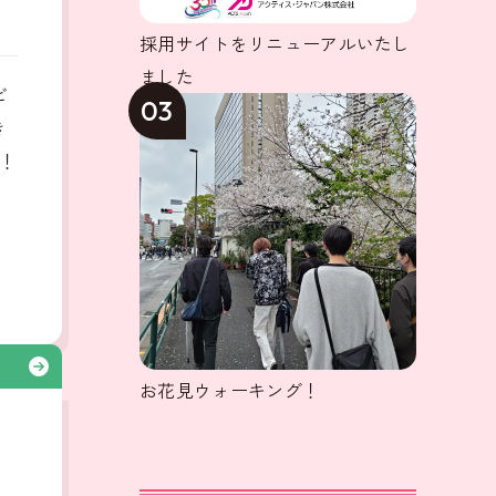
採用サイトをリニューアルいたし
ました
ビ
03
き
！
る
お花見ウォーキング！