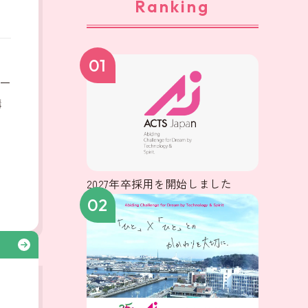
Ranking
、
01
ー
構
2027年卒採用を開始しました
02
る