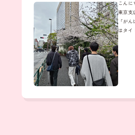
こんに
東京支
「がん
はタイ