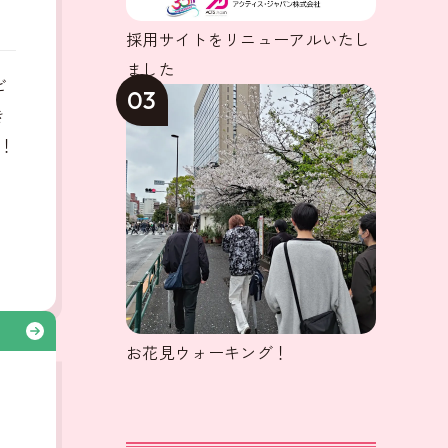
採用サイトをリニューアルいたし
ました
ビ
03
き
！
る
お花見ウォーキング！