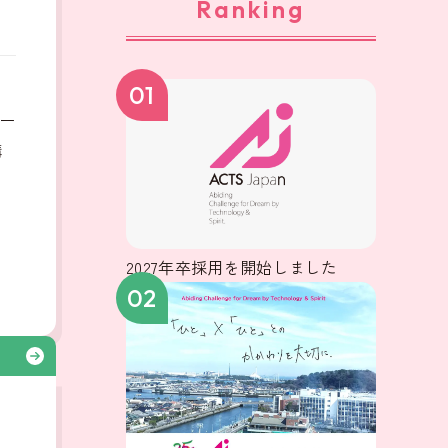
Ranking
、
01
ー
構
2027年卒採用を開始しました
02
る