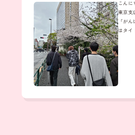
こんに
東京支
「がん
はタイ