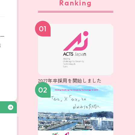
Ranking
、
01
ー
構
2027年卒採用を開始しました
02
る