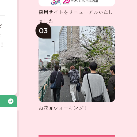
採用サイトをリニューアルいたし
ました
ビ
03
き
！
る
お花見ウォーキング！